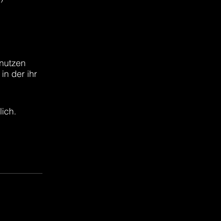
 nutzen
n der ihr
ich.
App