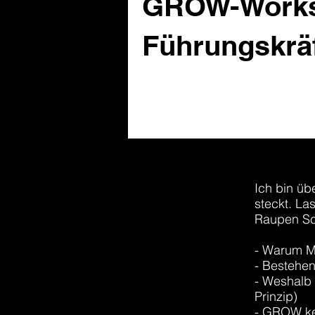
GROW-Works
Führungskrä
Ich bin üb
steckt. La
Raupen Sc
- Warum Mi
- Bestehen
- Weshalb 
Prinzip)
- GROW ke