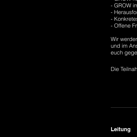
- GROW i
- Herausfo
- Konkrete
- Offene F
Wir werden
und im Ans
euch gegen
Die Teilna
öffnen
Leitung