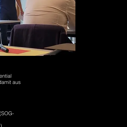
ntial
damit aus
 (SOG-
)