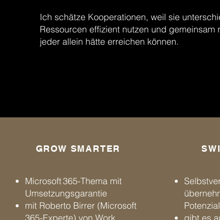
Ich schätze Kooperationen, weil sie untersc
Ressourcen effizient nutzen und gemeinsam n
jeder allein hätte erreichen können.
GROW SMARTER
SW
Microsoft 365-Thema mit
Selbstve
Umsetzungsgarantie
übernehm
mit Roberto Birrer (Microsoft
Potenzial
365-Experte) von Work
gibt es 